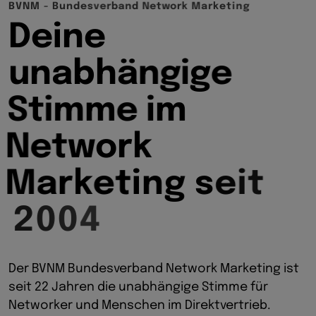
B
V
N
M
-
B
u
n
d
e
s
v
e
r
b
a
n
d
N
e
t
w
o
r
k
M
a
r
k
e
t
i
n
g
D
e
i
n
e
u
n
a
b
h
ä
n
g
i
g
e
S
t
i
m
m
e
i
m
N
e
t
w
o
r
k
M
a
r
k
e
t
i
n
g
s
e
i
t
2
0
0
4
Der BVNM Bundesverband Network Marketing ist
seit 22 Jahren die unabhängige Stimme für
Networker und Menschen im Direktvertrieb.