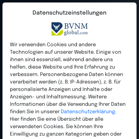
Datenschutzeinstellungen
Unabhängige Stimme der
Wir verwenden Cookies und andere
Branche seit 2004
Technologien auf unserer Website. Einige von
ihnen sind essenziell, während andere uns
Der BVNM Bundesverband Network Marketing ist
helfen, diese Website und Ihre Erfahrung zu
seit
verbessern. Personenbezogene Daten können
Jahren die unabhängige Stimme für
verarbeitet werden (z. B. IP-Adressen), z. B. für
Networker und Direktvertriebler.
personalisierte Anzeigen und Inhalte oder
Anzeigen- und Inhaltsmessung. Weitere
Informationen über die Verwendung Ihrer Daten
Mehr Infos
finden Sie in unserer
Datenschutzerklärung
.
Hier finden Sie eine Übersicht über alle
verwendeten Cookies. Sie können Ihre
Einwilligung zu ganzen Kategorien geben oder