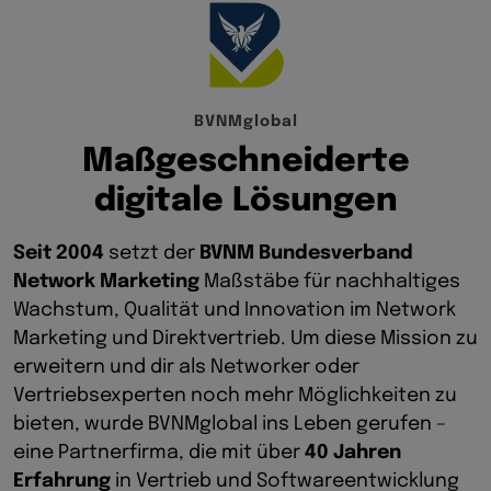
B
V
N
M
g
l
o
b
a
l
M
a
ß
g
e
s
c
h
n
e
i
d
e
r
t
e
d
i
g
i
t
a
l
e
L
ö
s
u
n
g
e
n
Seit 2004
setzt der
BVNM Bundesverband
Network Marketing
Maßstäbe für nachhaltiges
Wachstum, Qualität und Innovation im Network
Marketing und Direktvertrieb. Um diese Mission zu
erweitern und dir als Networker oder
Vertriebsexperten noch mehr Möglichkeiten zu
bieten, wurde BVNMglobal ins Leben gerufen –
eine Partnerfirma, die mit über
40 Jahren
Erfahrung
in Vertrieb und Softwareentwicklung