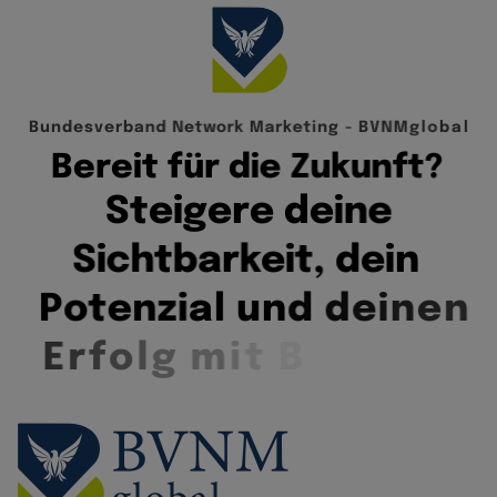
B
u
n
d
e
s
v
e
r
b
a
n
d
N
e
t
w
o
r
k
M
a
r
k
e
t
i
n
g
-
B
V
N
M
g
l
o
b
a
l
B
e
r
e
i
t
f
ü
r
d
i
e
Z
u
k
u
n
f
t
?
S
t
e
i
g
e
r
e
d
e
i
n
e
S
i
c
h
t
b
a
r
k
e
i
t
,
d
e
i
n
P
o
t
e
n
z
i
a
l
u
n
d
d
e
i
n
e
n
E
r
f
o
l
g
m
i
t
B
V
N
M
g
l
o
b
a
l
.