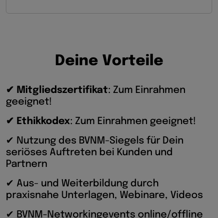
D
e
i
n
e
V
o
r
t
e
i
l
e
✔ Mitgliedszertifikat
: Zum Einrahmen
geeignet!
✔ Ethikkodex
: Zum Einrahmen geeignet!
✔ Nutzung des BVNM-Siegels für Dein
seriöses Auftreten bei Kunden und
Partnern
✔ Aus- und Weiterbildung durch
praxisnahe Unterlagen, Webinare, Videos
✔ BVNM-Networkingevents online/offline