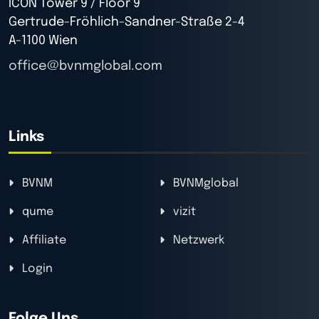
ICON Tower 9 / Floor 9
Gertrude-Fröhlich-Sandner-Straße 2-4
A-1100 Wien
office@bvnmglobal.com
Links
BVNM
BVNMglobal
qume
vizit
Affiliate
Netzwerk
Login
Folge Uns