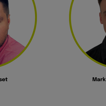
set
Mark