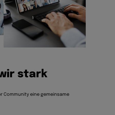
w
i
r
s
t
a
r
k
erer Community eine gemeinsame