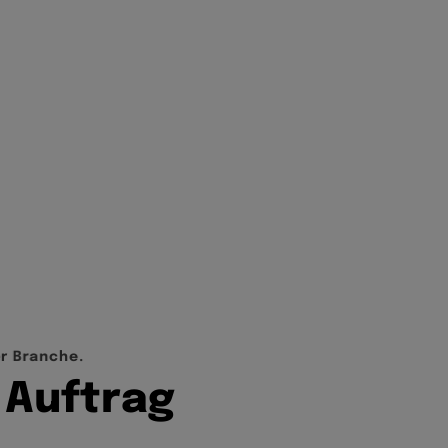
e
r
B
r
a
n
c
h
e
.
A
u
f
t
r
a
g