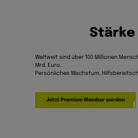
S
t
ä
r
k
e
Weltweit sind über 100 Millionen Mensch
Mrd. Euro.
Persönliches Wachstum, Hilfsbereitsch
Jetzt Premium Member werden