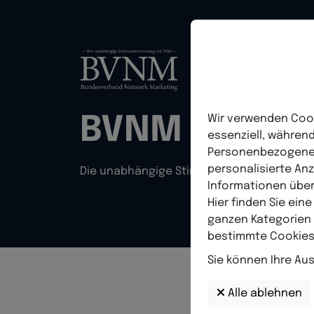
BVNM – Geme
Wir verwenden Cook
essenziell, während
Personenbezogene Da
personalisierte An
Die unabhängige Stimme seit 2004
Informationen über
Hier finden Sie ein
ganzen Kategorien 
bestimmte Cookies
Sie können Ihre Au
Alle ablehnen