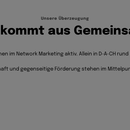
U
n
s
e
r
e
Ü
b
e
r
z
e
u
g
u
n
g
k
o
m
m
t
a
u
s
G
e
m
e
i
n
s
en im Network Marketing aktiv. Allein in D-A-CH rund 
aft und gegenseitige Förderung stehen im Mittelpun