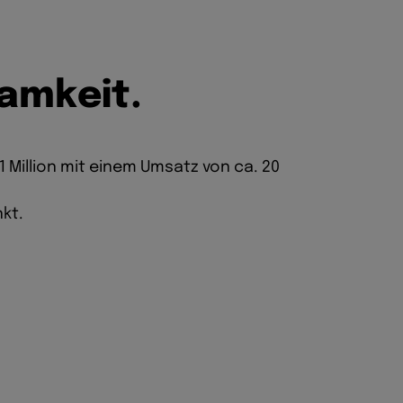
a
m
k
e
i
t
.
1 Million mit einem Umsatz von ca. 20
kt.