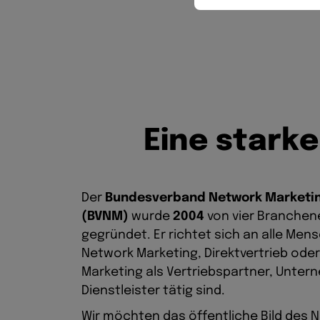
E
i
n
e
s
t
a
r
k
e
Der
Bundesverband Network Marketing
(BVNM)
wurde
2004
von vier Branchen
gegründet. Er richtet sich an alle Mens
Network Marketing, Direktvertrieb oder
Marketing als Vertriebspartner, Unter
Dienstleister tätig sind.
Wir möchten das öffentliche Bild des 