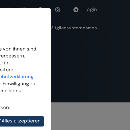
DE
Login
Premium Member
Mitgliedsunternehmen
ichen.
e von ihnen sind
verbessern.
 für
eitere
chutzerklärung
.
 Einwilligung zu
und so nur
ssen.
Alles akzeptieren