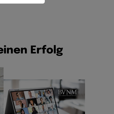
e
i
n
e
n
E
r
f
o
l
g