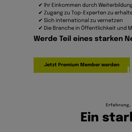
✔ Ihr Einkommen durch Weiterbildung
✔ Zugang zu Top-Experten zu erhalt
✔ Sich international zu vernetzen
✔ Die Branche in Öffentlichkeit und
Werde Teil eines starken N
Jetzt Premium Member werden
E
r
f
a
h
r
u
n
g
,
E
i
n
s
t
a
r