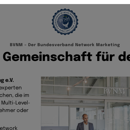
B
V
N
M
–
D
e
r
B
u
n
d
e
s
v
e
r
b
a
n
d
N
e
t
w
o
r
k
M
a
r
k
e
t
i
n
g
G
e
m
e
i
n
s
c
h
a
f
t
f
ü
r
d
 e.V.
experten
chen, die im
 Multi-Level-
nehmer oder
Network