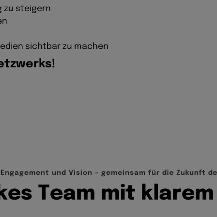
 zu steigern
en
 Medien sichtbar zu machen
etzwerks!
E
n
g
a
g
e
m
e
n
t
u
n
d
V
i
s
i
o
n
–
g
e
m
e
i
n
s
a
m
f
ü
r
d
i
e
Z
u
k
u
n
f
t
d
k
e
s
T
e
a
m
m
i
t
k
l
a
r
e
m