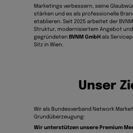
Marketings verbessern, seine Glaubwür
stärken und es als professionelle Bra
etablieren. Seit 2025 arbeitet der BVN
Struktur, modernisiertem Angebot und
gegründeten
BVNM GmbH
als Servicep
Sitz in Wien.
U
n
s
e
r
Z
i
Wir als Bundesverband Network Marke
Grundüberzeugung:
Wir unterstützen unsere Premium Me