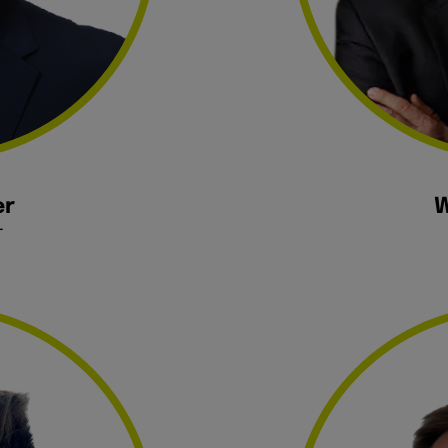
er
W
r