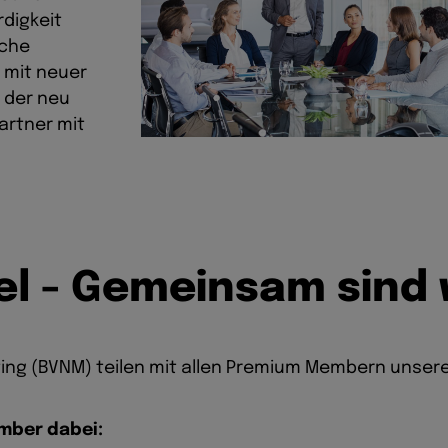
digkeit
nche
M mit neuer
 der neu
artner mit
e
l
-
G
e
m
e
i
n
s
a
m
s
i
n
d
ting (BVNM) teilen mit allen Premium Membern uns
mber dabei: