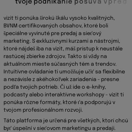
t
v
o
j
e
p
o
d
n
i
k
a
n
i
e
p
o
s
ú
v
a
v
p
r
e
d
.
vizit ti ponúka širokú škálu vysoko kvalitných,
BVNM certifikovaných obsahov, ktoré boli
špeciálne vyvinuté pre predaj a sieťový
marketing. S exkluzívnymi kurzami a nástrojmi,
ktoré nájdeš iba na vizit, máš prístup k neustále
rastúcej zbierke zdrojov. Takto si vždy na
aktuálnom mieste súčasných tém a trendov.
Intuitívne ovládanie ti umožňuje učiť sa flexibilne
a nezávisle z akéhokoľvek zariadenia - presne
podľa tvojich potrieb. Či už ide o e-knihy,
podcasty alebo interaktívne workshopy - vizit ti
ponúka rôzne formáty, ktoré ťa podporujú v
tvojom profesionálnom rozvoji.
Táto platforma je určená pre všetkých, ktorí chcú
byť úspešní v sieťovom marketingu a predaji.