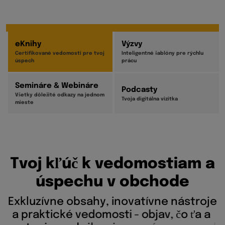
eKnihy
Výzvy
Certifikované vedomosti pre tvoj
Inteligentné šablóny pre rýchlu
úspech
prácu
Semináre & Webináre
Podcasty
Všetky dôležité odkazy na jednom
Tvoja digitálna vizitka
mieste
T
v
o
j
k
ľ
ú
č
k
v
e
d
o
m
o
s
t
i
a
m
a
ú
s
p
e
c
h
u
v
o
b
c
h
o
d
e
E
x
k
l
u
z
í
v
n
e
o
b
s
a
h
y
,
i
n
o
v
a
t
í
v
n
e
n
á
s
t
r
o
j
e
a
p
r
a
k
t
i
c
k
é
v
e
d
o
m
o
s
t
i
-
o
b
j
a
v
,
č
o
ť
a
a