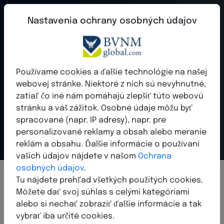
Nastavenia ochrany osobných údajov
vizit
- Tvoj prístup k
Používame cookies a ďalšie technológie na našej
digitálnemu
webovej stránke. Niektoré z nich sú nevyhnutné,
zatiaľ čo iné nám pomáhajú zlepšiť túto webovú
vedomostiam
stránku a váš zážitok. Osobné údaje môžu byť
spracované (napr. IP adresy), napr. pre
Učiť sa. Rásť. Sietovať.
personalizované reklamy a obsah alebo meranie
reklám a obsahu. Ďalšie informácie o používaní
vašich údajov nájdete v našom
Ochrana
osobných údajov
.
Tu nájdete prehľad všetkých použitých cookies.
Môžete dať svoj súhlas s celými kategóriami
v
i
z
i
t
-
T
v
o
j
k
ľ
ú
č
k
alebo si nechať zobraziť ďalšie informácie a tak
e
x
k
l
u
z
í
v
n
y
m
v
e
d
o
m
o
s
t
i
a
m
vybrať iba určité cookies.