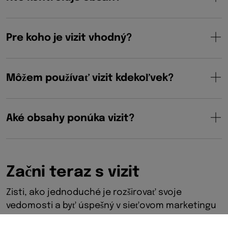
Pre koho je vizit vhodný?
Môžem používať vizit kdekoľvek?
Aké obsahy ponúka vizit?
Z
a
č
n
i
t
e
r
a
z
s
v
i
z
i
t
Zisti, ako jednoduché je rozširovať svoje
vedomosti a byť úspešný v sieťovom marketingu
a predaji.