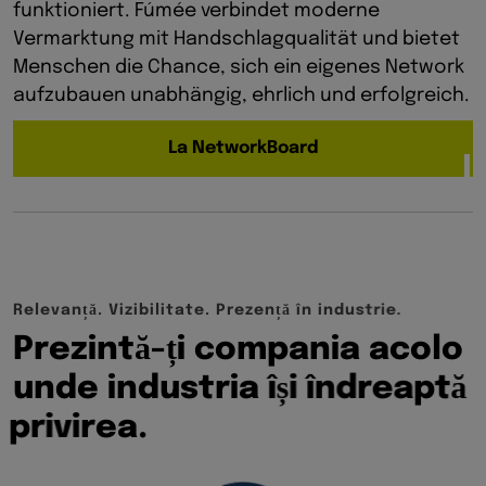
funktioniert. Fúmée verbindet moderne
Vermarktung mit Handschlagqualität und bietet
Menschen die Chance, sich ein eigenes Network
aufzubauen unabhängig, ehrlich und erfolgreich.
La NetworkBoard
R
e
l
e
v
a
n
ț
ă
.
V
i
z
i
b
i
l
i
t
a
t
e
.
P
r
e
z
e
n
ț
ă
î
n
i
n
d
u
s
t
r
i
e
.
P
r
e
z
i
n
t
ă
-
ț
i
c
o
m
p
a
n
i
a
a
c
o
l
o
u
n
d
e
i
n
d
u
s
t
r
i
a
î
ș
i
î
n
d
r
e
a
p
t
ă
p
r
i
v
i
r
e
a
.