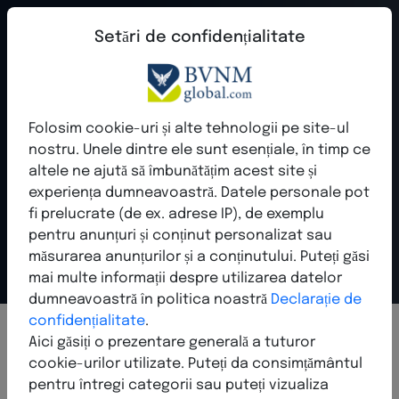
Interesat de înregistrarea unei
Setări de confidențialitate
companii?
Directorul de
Folosește șansa de a-ți face compania vizibilă
Folosim cookie-uri și alte tehnologii pe site-ul
industrii pentru
în NetworkBoard. Completează pur și simplu
nostru. Unele dintre ele sunt esențiale, în timp ce
formularul - ne vom întoarce la tine în curând
altele ne ajută să îmbunătățim acest site și
Network Marketing
cu mai multe informații.
experiența dumneavoastră. Datele personale pot
fi prelucrate (de ex. adrese IP), de exemplu
Numele companiei*
Privirea centrală asupra companiilor de rețea, experților în
pentru anunțuri și conținut personalizat sau
industrie și companiilor din vânzări directe.
măsurarea anunțurilor și a conținutului. Puteți găsi
mai multe informații despre utilizarea datelor
dumneavoastră în politica noastră
Declarație de
Prenume*
confidențialitate
.
Aici găsiți o prezentare generală a tuturor
cookie-urilor utilizate. Puteți da consimțământul
pentru întregi categorii sau puteți vizualiza