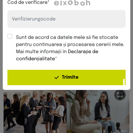
Cod de verificare*
Prezentarea generală îți permite să descoperi
rapid actorii relevanți, să te informezi și să cunoști
potențiali parteneri sau colaborări. Făcând clic pe
profilul respectiv, vei obține informații
suplimentare și vei fi redirecționat direct către
Sunt de acord ca datele mele să fie stocate
prezentarea detaliată pe
NetworkBoard
-
pentru continuarea și procesarea cererii mele.
platforma centrală
pentru vizibilitate,
Mai multe informații în
Declarație de
comparație și conexiune în acest sector.
confidențialitate
*
Trimite