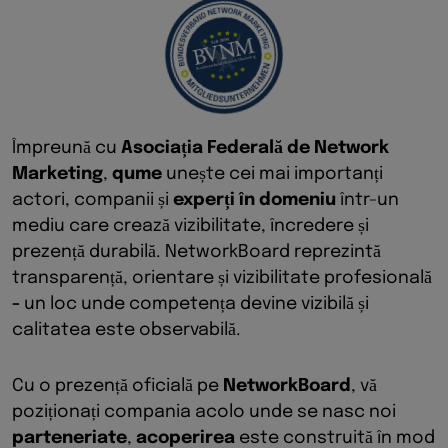
Împreună cu
Asociația Federală de Network
Marketing
,
qume
unește cei mai importanți
actori, companii și
experți în domeniu
într-un
mediu care crează vizibilitate, încredere și
prezență durabilă. NetworkBoard reprezintă
transparență, orientare și vizibilitate profesională
-
un loc unde competența devine vizibilă și
calitatea este observabilă.
Cu o prezență oficială pe
NetworkBoard
, vă
poziționați compania acolo unde se nasc noi
parteneriate
,
acoperirea
este construită în mod