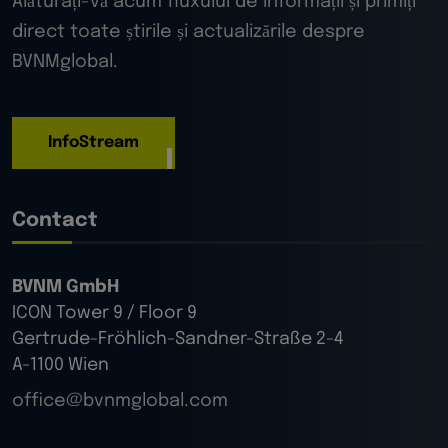
Alăturați-vă acum fluxului de informații și primiți
direct toate știrile și actualizările despre
BVNMglobal.
InfoStream
Contact
BVNM GmbH
ICON Tower 9 / Floor 9
Gertrude-Fröhlich-Sandner-Straße 2-4
A-1100 Wien
office@bvnmglobal.com