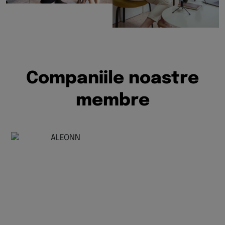
C
o
m
p
a
n
i
i
l
e
n
o
a
s
t
r
e
m
e
m
b
r
e