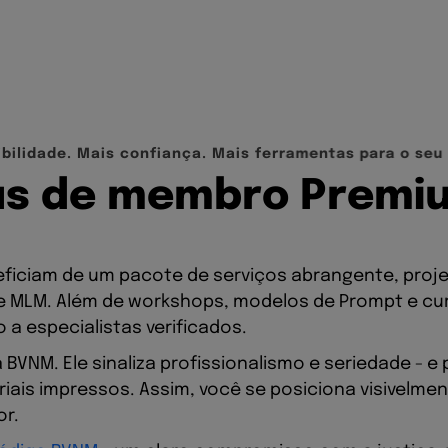
i
b
i
l
i
d
a
d
e
.
M
a
i
s
c
o
n
f
i
a
n
ç
a
.
M
a
i
s
f
e
r
r
a
m
e
n
t
a
s
p
a
r
a
o
s
e
u
u
s
d
e
m
e
m
b
r
o
P
r
e
m
i
iciam de um pacote de serviços abrangente, proj
 e MLM. Além de workshops, modelos de Prompt e cu
o a especialistas verificados.
a BVNM. Ele sinaliza profissionalismo e seriedade - e
ais impressos. Assim, você se posiciona visivelme
or.