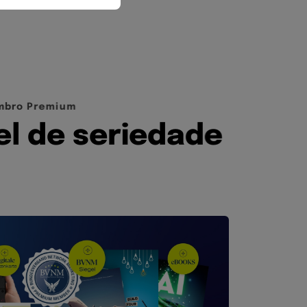
m
b
r
o
P
r
e
m
i
u
m
e
l
d
e
s
e
r
i
e
d
a
d
e