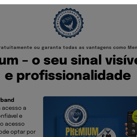
r
a
t
u
i
t
a
m
e
n
t
e
o
u
g
a
r
a
n
t
a
t
o
d
a
s
a
s
v
a
n
t
a
g
e
n
s
c
o
m
o
M
e
u
m
–
o
s
e
u
s
i
n
a
l
v
i
s
í
v
e
p
r
o
f
i
s
s
i
o
n
a
l
i
d
a
d
e
rband
á acesso a
nfiável e
 o acesso
pode optar por