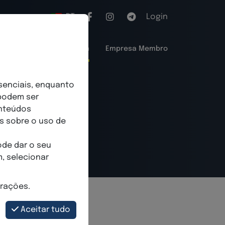
PT
Login
ios
Membro Premium
Empresa Membro
o BVNM
senciais, enquanto
 podem ser
onteúdos
s sobre o uso de
ode dar o seu
, selecionar
rações.
Aceitar tudo