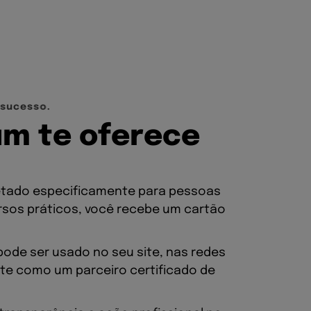
s
u
c
e
s
s
o
.
u
m
t
e
o
f
e
r
e
c
e
etado especificamente para pessoas
rsos práticos, você recebe um cartão
 pode ser usado no seu site, nas redes
nte como um parceiro certificado de