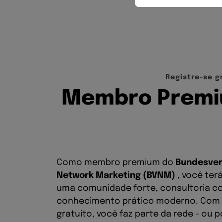
R
e
g
i
s
t
r
e
-
s
e
g
M
e
m
b
r
o
P
r
e
m
i
Como membro premium do
Bundesve
Network Marketing (BVNM)
, você ter
uma comunidade forte, consultoria co
conhecimento prático moderno. Com
gratuito, você faz parte da rede - ou 