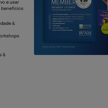
vo e usar
 benefícios
edade &
 Workshops
&
s &