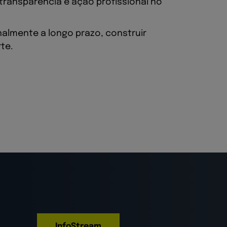
transparência e ação profissional no
almente a longo prazo, construir
te.
InfoStream