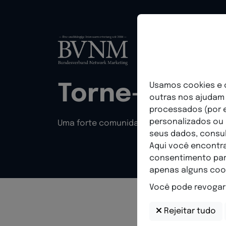
Torne-se me
Usamos cookies e o
outras nos ajudam 
processados (por e
personalizados ou
Uma forte comunidade para o seu sucess
seus dados, consu
Aqui você encontra
consentimento para
apenas alguns cook
Você pode revogar
Rejeitar tudo