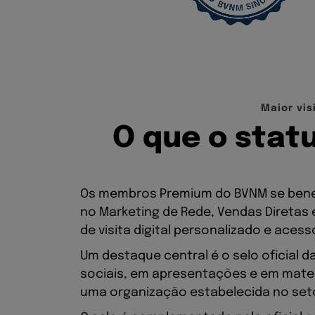
M
a
i
o
r
v
i
s
O
q
u
e
o
s
t
a
t
Os membros Premium do BVNM se benef
no Marketing de Rede, Vendas Diretas
de visita digital personalizado e acess
Um destaque central é o selo oficial d
sociais, em apresentações e em materi
uma organização estabelecida no set