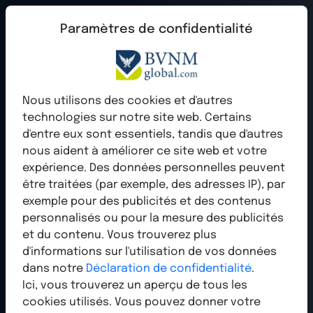
Paramètres de confidentialité
Voix indépendante de
Nous utilisons des cookies et d'autres
l'industrie depuis 2004
technologies sur notre site web. Certains
d'entre eux sont essentiels, tandis que d'autres
La BVNM, Fédération Fédérale du Marketing de
nous aident à améliorer ce site web et votre
Réseau, est depuis
expérience. Des données personnelles peuvent
ans la voix indépendante
être traitées (par exemple, des adresses IP), par
pour les réseauteurs et les distributeurs directs.
exemple pour des publicités et des contenus
personnalisés ou pour la mesure des publicités
et du contenu. Vous trouverez plus
Plus d'infos
d'informations sur l'utilisation de vos données
dans notre
Déclaration de confidentialité
.
Ici, vous trouverez un aperçu de tous les
cookies utilisés. Vous pouvez donner votre