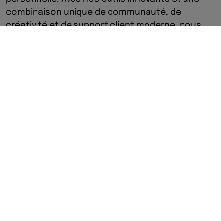
combinaison unique de communauté, de
créativité et de support client moderne, nous
amènerons votre business au niveau supérieur.
Ton histoire, ta marque, ton
succès
qume combine votre marque personnelle, les
outils numériques et la gestion des leads sur
une seule plateforme. Créez un tableau de
membres, générez des évaluations et utilisez