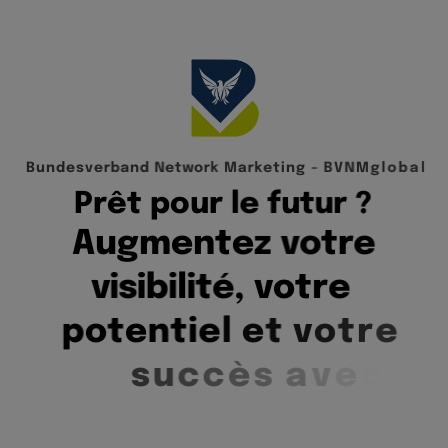
B
u
n
d
e
s
v
e
r
b
a
n
d
N
e
t
w
o
r
k
M
a
r
k
e
t
i
n
g
-
B
V
N
M
g
l
o
b
a
l
P
r
ê
t
p
o
u
r
l
e
f
u
t
u
r
?
A
u
g
m
e
n
t
e
z
v
o
t
r
e
v
i
s
i
b
i
l
i
t
é
,
v
o
t
r
e
p
o
t
e
n
t
i
e
l
e
t
v
o
t
r
e
s
u
c
c
è
s
a
v
e
c
B
V
N
M
g
l
o
b
a
l
.