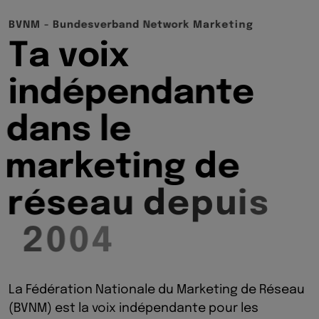
B
V
N
M
-
B
u
n
d
e
s
v
e
r
b
a
n
d
N
e
t
w
o
r
k
M
a
r
k
e
t
i
n
g
T
a
v
o
i
x
i
n
d
é
p
e
n
d
a
n
t
e
d
a
n
s
l
e
m
a
r
k
e
t
i
n
g
d
e
r
é
s
e
a
u
d
e
p
u
i
s
2
0
0
4
La Fédération Nationale du Marketing de Réseau
(BVNM) est la voix indépendante pour les