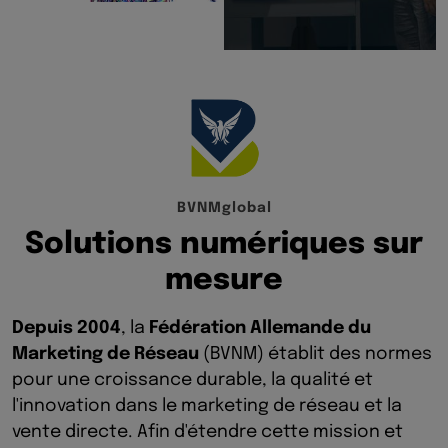
B
V
N
M
g
l
o
b
a
l
S
o
l
u
t
i
o
n
s
n
u
m
é
r
i
q
u
e
s
s
u
r
m
e
s
u
r
e
Depuis 2004
, la
Fédération Allemande du
Marketing de Réseau
(BVNM) établit des normes
pour une croissance durable, la qualité et
l'innovation dans le marketing de réseau et la
vente directe. Afin d'étendre cette mission et