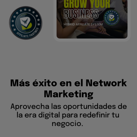
M
á
s
é
x
i
t
o
e
n
e
l
N
e
t
w
o
r
k
M
a
r
k
e
t
i
n
g
A
p
r
o
v
e
c
h
a
l
a
s
o
p
o
r
t
u
n
i
d
a
d
e
s
d
e
l
a
e
r
a
d
i
g
i
t
a
l
p
a
r
a
r
e
d
e
f
i
n
i
r
t
u
n
e
g
o
c
i
o
.