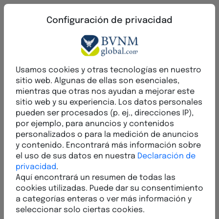
Configuración de privacidad
De vuelta
H
a
b
l
a
r
s
o
b
r
e
e
s
o
.
I
n
v
i
t
a
r
a
a
m
i
g
o
s
y
s
o
c
i
o
s
.
A
s
e
g
u
r
a
r
b
o
n
i
f
i
c
a
c
i
ó
n
.
Usamos cookies y otras tecnologías en nuestro
A
f
i
l
i
a
d
o
r
e
p
l
a
n
t
e
a
d
o
sitio web. Algunas de ellas son esenciales,
mientras que otras nos ayudan a mejorar este
El sistema de afiliados BVNM conecta
sitio web y su experiencia. Los datos personales
personas, ideas y oportunidades.
pueden ser procesados (p. ej., direcciones IP),
Simplemente comparte tu enlace personal de
por ejemplo, para anuncios y contenidos
BVNMglobal e invita a amigos, socios o
personalizados o para la medición de anuncios
y contenido. Encontrará más información sobre
interesados a conocer nuestras
el uso de sus datos en nuestra
Declaración de
herramientas digitales.
privacidad
.
Aquí encontrará un resumen de todas las
cookies utilizadas. Puede dar su consentimiento
a categorías enteras o ver más información y
seleccionar solo ciertas cookies.