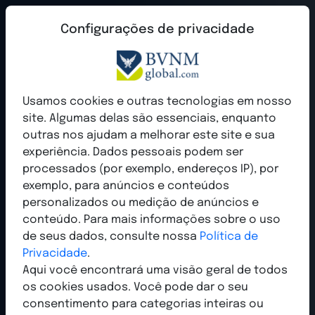
Configurações de privacidade
Voz independente do setor
Usamos cookies e outras tecnologias em nosso
desde 2004
site. Algumas delas são essenciais, enquanto
outras nos ajudam a melhorar este site e sua
A BVNM Associação Federal de Marketing de
experiência. Dados pessoais podem ser
Rede está ativa há
processados (por exemplo, endereços IP), por
anos como a voz
exemplo, para anúncios e conteúdos
independente para networkers e vendedores
personalizados ou medição de anúncios e
diretos.
conteúdo. Para mais informações sobre o uso
de seus dados, consulte nossa
Política de
Privacidade
.
Mais informações
Aqui você encontrará uma visão geral de todos
os cookies usados. Você pode dar o seu
consentimento para categorias inteiras ou