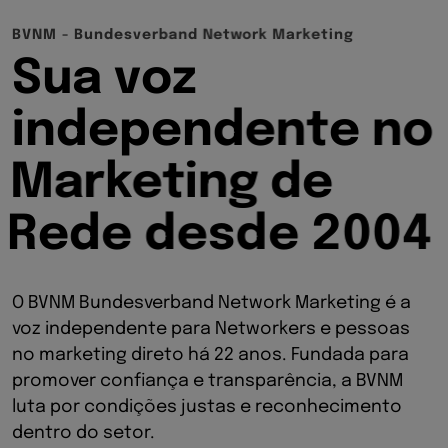
B
V
N
M
-
B
u
n
d
e
s
v
e
r
b
a
n
d
N
e
t
w
o
r
k
M
a
r
k
e
t
i
n
g
S
u
a
v
o
z
i
n
d
e
p
e
n
d
e
n
t
e
n
o
M
a
r
k
e
t
i
n
g
d
e
R
e
d
e
d
e
s
d
e
2
0
0
4
O BVNM Bundesverband Network Marketing é a
voz independente para Networkers e pessoas
no marketing direto há 22 anos. Fundada para
promover confiança e transparência, a BVNM
luta por condições justas e reconhecimento
dentro do setor.