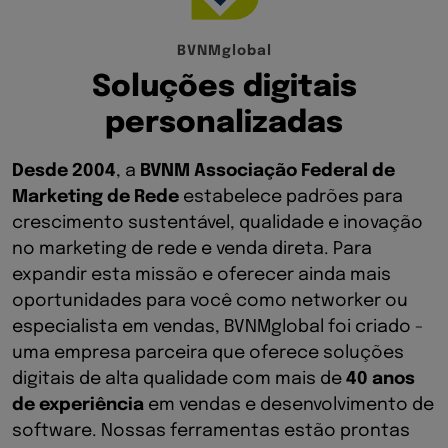
B
V
N
M
g
l
o
b
a
l
S
o
l
u
ç
õ
e
s
d
i
g
i
t
a
i
s
p
e
r
s
o
n
a
l
i
z
a
d
a
s
Desde 2004
, a
BVNM Associação Federal de
Marketing de Rede
estabelece padrões para
crescimento sustentável, qualidade e inovação
no marketing de rede e venda direta. Para
expandir esta missão e oferecer ainda mais
oportunidades para você como networker ou
especialista em vendas, BVNMglobal foi criado -
uma empresa parceira que oferece soluções
digitais de alta qualidade com mais de
40 anos
de experiência
em vendas e desenvolvimento de
software. Nossas ferramentas estão prontas