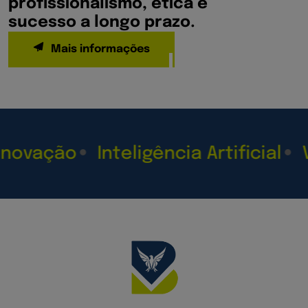
profissionalismo, ética e
sucesso a longo prazo.
Mais informações
ação
Inteligência Artificial
Visib