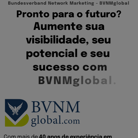
B
u
n
d
e
s
v
e
r
b
a
n
d
N
e
t
w
o
r
k
M
a
r
k
e
t
i
n
g
-
B
V
N
M
g
l
o
b
a
l
P
r
o
n
t
o
p
a
r
a
o
f
u
t
u
r
o
?
A
u
m
e
n
t
e
s
u
a
v
i
s
i
b
i
l
i
d
a
d
e
,
s
e
u
p
o
t
e
n
c
i
a
l
e
s
e
u
s
u
c
e
s
s
o
c
o
m
B
V
N
M
g
l
o
b
a
l
.
Com mais de
40 anos de experiência em