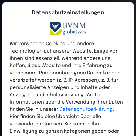
Datenschutzeinstellungen
Unabhängige Stimme der
Wir verwenden Cookies und andere
Branche seit 2004
Technologien auf unserer Website. Einige von
ihnen sind essenziell, während andere uns
Der BVNM Bundesverband Network Marketing ist
helfen, diese Website und Ihre Erfahrung zu
seit
verbessern. Personenbezogene Daten können
Jahren die unabhängige Stimme für
verarbeitet werden (z. B. IP-Adressen), z. B. für
Networker und Direktvertriebler.
personalisierte Anzeigen und Inhalte oder
Anzeigen- und Inhaltsmessung. Weitere
Informationen über die Verwendung Ihrer Daten
Mehr Infos
finden Sie in unserer
Datenschutzerklärung
.
Hier finden Sie eine Übersicht über alle
verwendeten Cookies. Sie können Ihre
Einwilligung zu ganzen Kategorien geben oder