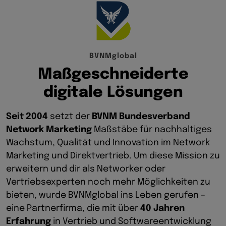
B
V
N
M
g
l
o
b
a
l
M
a
ß
g
e
s
c
h
n
e
i
d
e
r
t
e
d
i
g
i
t
a
l
e
L
ö
s
u
n
g
e
n
Seit 2004
setzt der
BVNM Bundesverband
Network Marketing
Maßstäbe für nachhaltiges
Wachstum, Qualität und Innovation im Network
Marketing und Direktvertrieb. Um diese Mission zu
erweitern und dir als Networker oder
Vertriebsexperten noch mehr Möglichkeiten zu
bieten, wurde BVNMglobal ins Leben gerufen –
eine Partnerfirma, die mit über
40 Jahren
Erfahrung
in Vertrieb und Softwareentwicklung