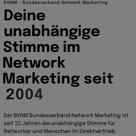
B
V
N
M
-
B
u
n
d
e
s
v
e
r
b
a
n
d
N
e
t
w
o
r
k
M
a
r
k
e
t
i
n
g
D
e
i
n
e
u
n
a
b
h
ä
n
g
i
g
e
S
t
i
m
m
e
i
m
N
e
t
w
o
r
k
M
a
r
k
e
t
i
n
g
s
e
i
t
2
0
0
4
Der BVNM Bundesverband Network Marketing ist
seit 22 Jahren die unabhängige Stimme für
Networker und Menschen im Direktvertrieb.