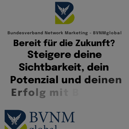
B
u
n
d
e
s
v
e
r
b
a
n
d
N
e
t
w
o
r
k
M
a
r
k
e
t
i
n
g
-
B
V
N
M
g
l
o
b
a
l
B
e
r
e
i
t
f
ü
r
d
i
e
Z
u
k
u
n
f
t
?
S
t
e
i
g
e
r
e
d
e
i
n
e
S
i
c
h
t
b
a
r
k
e
i
t
,
d
e
i
n
P
o
t
e
n
z
i
a
l
u
n
d
d
e
i
n
e
n
E
r
f
o
l
g
m
i
t
B
V
N
M
g
l
o
b
a
l
.