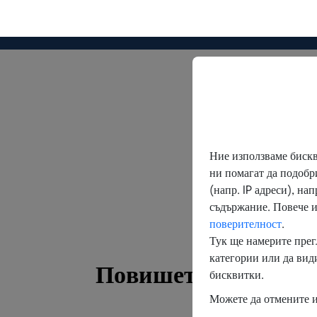
Г
П
о
в
и
ш
е
т
е
в
и
д
и
м
о
с
т
С повече от
40 години опит в продажбите
разработването на софтуер и инструменти 
BVNMglobal разбира предизвикателствата,