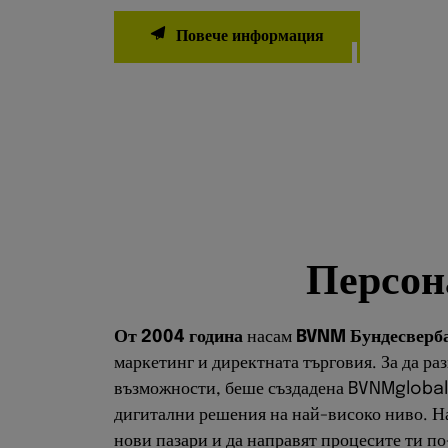
П
е
р
с
о
н
От 2004 година
насам
BVNM Бундесверба
маркетинг и директната търговия. За да р
възможности, беше създадена BVNMglobal 
дигитални решения на най-високо ниво. Наш
нови пазари и да направят процесите ти п
Нашият AI решения
ти позволяват да раз
лесно достигаш до международна аудитори
възможността да позиционираш силно своят
превръща в пионер във твоята мрежа. Увел
цели и да водиш твоята мрежа към максим