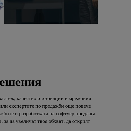
е
ш
е
н
и
я
растеж, качество и иновации в мрежовия
 или експертите по продажби още повече
жбите и разработката на софтуер предлага
за да увеличат твоя обхват, да открият
 от технически познания. По този начин
ите. С BVNMglobal имаш също
ето прави твоята експертиза видима и те
ие сме до теб, за да постигнеш своите