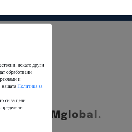
о
?
а
с
и
с
B
V
N
M
g
l
o
b
a
l
.