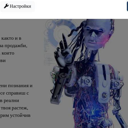
ови
ени познания и
 се справиш с
 в реални
твоя растеж,
гурим устойчив