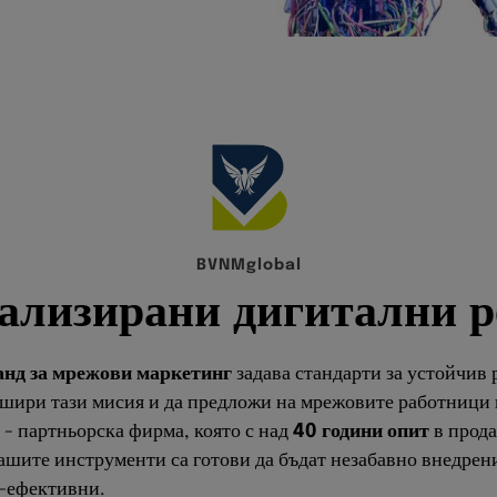
B
V
N
M
g
l
o
b
a
l
а
л
и
з
и
р
а
н
и
д
и
г
и
т
а
л
н
и
р
нд за мрежови маркетинг
задава стандарти за устойчив 
азшири тази мисия и да предложи на мрежовите работници
- партньорска фирма, която с над
40 години опит
в прода
ите инструменти са готови да бъдат незабавно внедрени, 
о-ефективни.
пространиш съдържанието си на различни езици без нужда
я и привличаш нови партньори през границите на стран
а собствена марка и да се утвърдиш като лична марка, ко
ичи своята видимост, потенциал и успех - с BVNMglobal н
ални постижения.